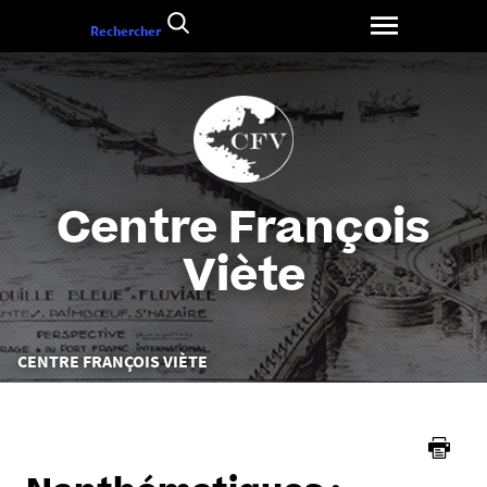
Aller
Rechercher
au
contenu
Centre François
Viète
Vous
CENTRE FRANÇOIS VIÈTE
êtes
ici :