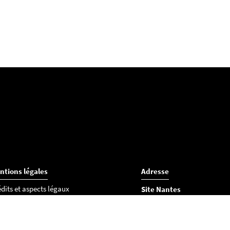
ntions légales
Adresse
dits et aspects légaux
Site Nantes
essibilité
UFR Sciences et Techniques
okies
2 rue de la Houssinière - BP
44322 NANTES CEDEX 3