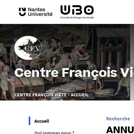
Centre François V
Vous
CENTRE FRANÇOIS VIÈTE
ACCUEIL
êtes
ici :
Recherche
Accueil
ANNUL
Qui sommes nous ?