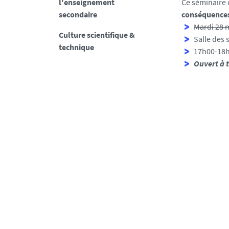
l'enseignement
Ce séminaire 
l
secondaire
conséquences
s
Mardi 28 
e
Culture scientifique &
Salle des 
technique
17h00-18
Ouvert à 