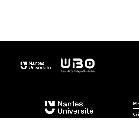
Me
Cré
Acc
Co