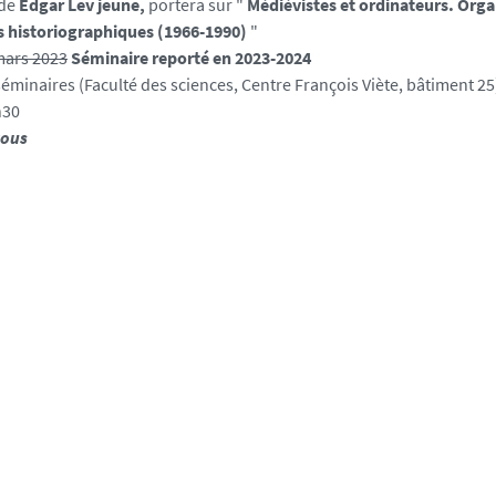
de
Edgar Lev jeune,
portera sur "
Médiévistes et ordinateurs. Organ
 historiographiques (1966-1990)
"
mars 2023
Séminaire reporté en 2023-2024
séminaires (Faculté des sciences, Centre François Viète, bâtiment 25
h30
tous