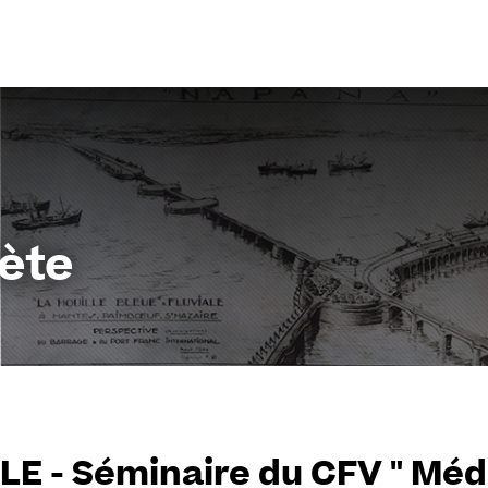
Aller
au
contenu
iète
E - Séminaire du CFV " Médi