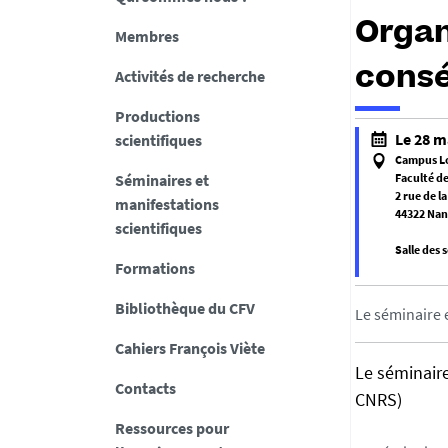
Organ
Membres
consé
Activités de recherche
Productions
Le 28 m
scientifiques
Campus L
Séminaires et
Faculté de
2 rue de l
manifestations
44322 Nan
scientifiques
Salle des 
Formations
f
Bibliothèque du CFV
a
Le séminaire 
l
Cahiers François Viète
s
Le séminaire
e
Contacts
CNRS)
f
Ressources pour
a