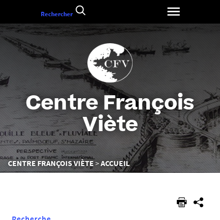
Aller
Rechercher
au
contenu
Centre François
Viète
Vous
CENTRE FRANÇOIS VIÈTE
ACCUEIL
êtes
ici :
Recherche