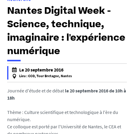
Nantes Digital Week -
Science, technique,
imaginaire : l'expérience
numérique
Le 20 septembre 2016
Lieu : CCO, Tour Bretagne, Nantes
f
a
Journée d'étude et de débat
le 20 septembre 2016 de 10h à
l
18h
s
e
Thème : Culture scientifique et technologique à l'ère du
f
numérique.
a
Ce colloque est porté par l'Université de Nantes, le CEA et
l
de nombreux partenaires.